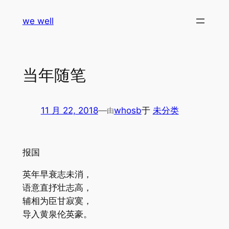
跳
we well
至
内
容
当年随笔
11 月 22, 2018
—
whosb
于
未分类
由
报国
英年早衰志未消，
语意直抒壮志高，
辅相为臣甘寂寞，
导入黄泉伦英豪。