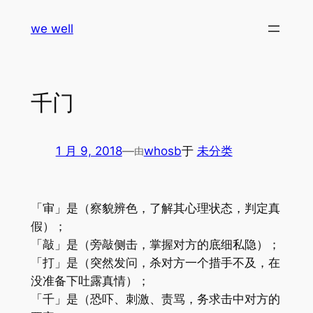
跳
we well
至
内
容
千门
1 月 9, 2018
—
whosb
于
未分类
由
「审」是（察貌辨色，了解其心理状态，判定真
假）；
「敲」是（旁敲侧击，掌握对方的底细私隐）；
「打」是（突然发问，杀对方一个措手不及，在
没准备下吐露真情）；
「千」是（恐吓、刺激、责骂，务求击中对方的