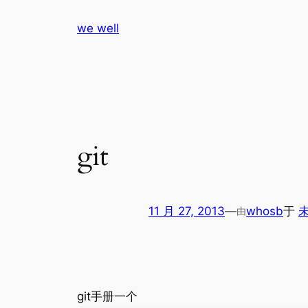
跳
we well
至
内
容
git
11 月 27, 2013
—
whosb
于
由
git手册一个