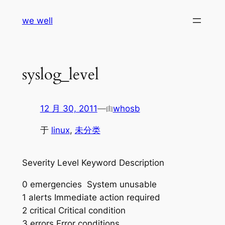
跳
we well
至
内
容
syslog_level
12 月 30, 2011
—
whosb
由
于
linux
, 
未分类
Severity Level Keyword Description
0 emergencies System unusable
1 alerts Immediate action required
2 critical Critical condition
3 errors Error conditions