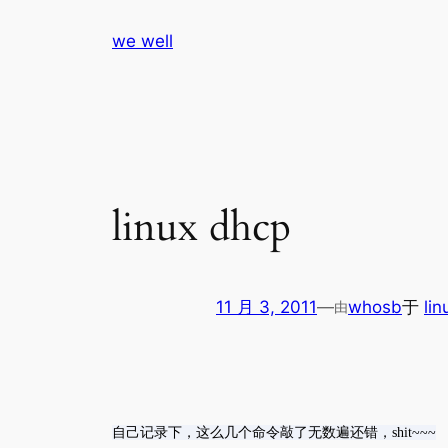
跳
we well
至
内
容
linux dhcp
11 月 3, 2011
—
whosb
于
lin
由
自己记录下，这么几个命令敲了无数遍还错，shit~~~