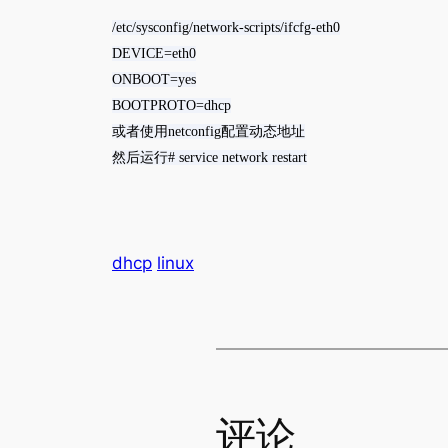
/etc/sysconfig/network-scripts/ifcfg-eth0
DEVICE=eth0
ONBOOT=yes
BOOTPROTO=dhcp
或者使用netconfig配置动态地址
然后运行# service network restart
dhcp
linux
评论