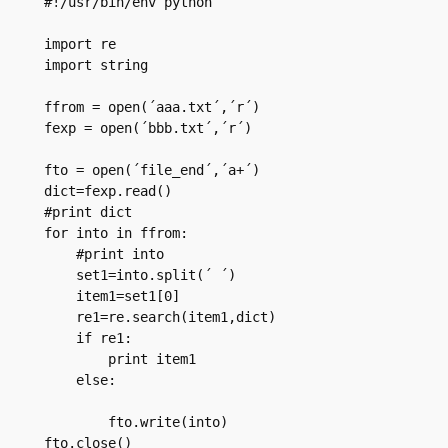
#!/usr/bin/env python

import re

import string

ffrom = open(´aaa.txt´,´r´)

fexp = open(´bbb.txt´,´r´)

fto = open(´file_end´,´a+´)

dict=fexp.read()

#print dict

for into in ffrom:

    #print into

    set1=into.split(´ ´)

    item1=set1[0]

    re1=re.search(item1,dict)

    if re1:

        print item1

    else:

        fto.write(into)

fto.close()
