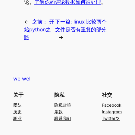
论。
了解你的评论数据如何被处理
。
←
之前：
开
下一篇:
linux 比较两个
始python之
文件是否有重复的部分
路
→
we well
关于
隐私
社交
团队
隐私政策
Facebook
历史
条款
Instagram
职业
联系我们
Twitter/X