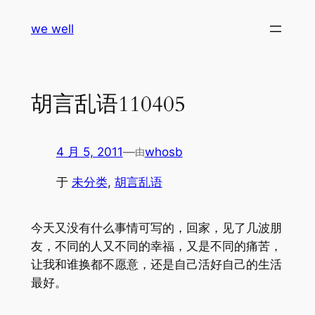
跳
we well
至
内
容
胡言乱语110405
4 月 5, 2011
—
whosb
由
于
未分类
, 
胡言乱语
今天又没有什么事情可写的，回家，见了几波朋
友，不同的人又不同的幸福，又是不同的痛苦，
让我和谁换都不愿意，还是自己活好自己的生活
最好。