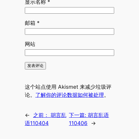
显示名称
*
邮箱
*
网站
这个站点使用 Akismet 来减少垃圾评
论。
了解你的评论数据如何被处理
。
←
之前：
胡言乱
下一篇:
胡言乱语
语110404
110406
→