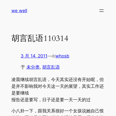
跳
we well
至
内
容
胡言乱语110314
3 月 14, 2011
—
whosb
由
于
未分类
, 
胡言乱语
凌晨继续胡言乱语，今天其实还没有开始呢，但
是并不影响我对今天这一天的展望，其实工作还
是要继续
报告还是要写，日子还是要一天一天的过
小八卦一下，跟我关系很好一个女孩说她自己恨