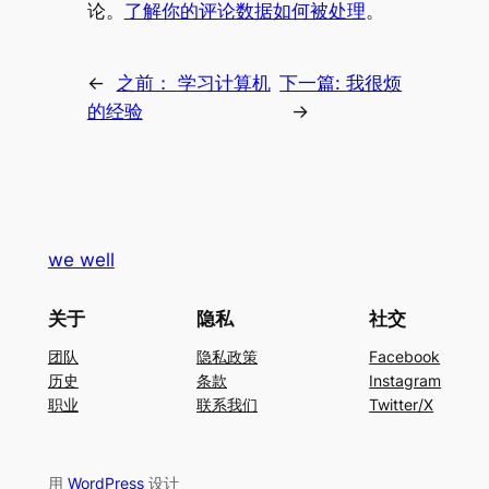
论。
了解你的评论数据如何被处理
。
←
之前：
学习计算机
下一篇:
我很烦
的经验
→
we well
关于
隐私
社交
团队
隐私政策
Facebook
历史
条款
Instagram
职业
联系我们
Twitter/X
用
WordPress
设计