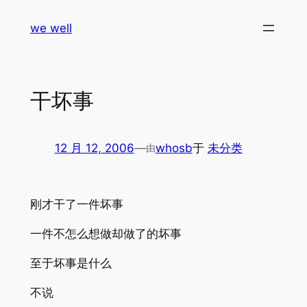
跳
we well
至
内
容
干坏事
12 月 12, 2006
—
whosb
于
未分类
由
刚才干了一件坏事
一件不怎么想做却做了的坏事
至于坏事是什么
不说