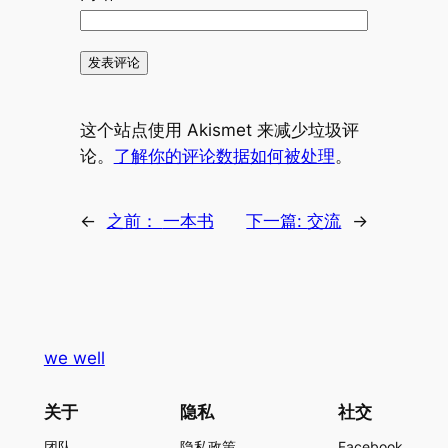
这个站点使用 Akismet 来减少垃圾评
论。
了解你的评论数据如何被处理
。
←
之前：
一本书
下一篇:
交流
→
we well
关于
隐私
社交
团队
隐私政策
Facebook