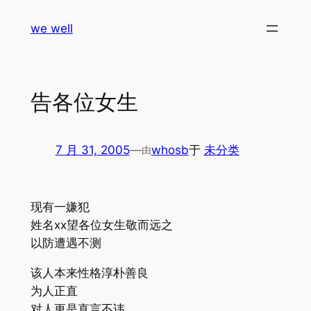
跳
we well
至
内
容
告各位女生
7 月 31, 2005
—
whosb
于
未分类
由
现有一嫌犯
姓名xx望各位女生敬而远之
以防遭遇不测
该人本来性格淳朴善良
为人正直
对人更是直言不讳