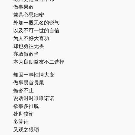
做事果敢
兼具心思细密
外加一股无名的锐气
以及不可一世的自信
为人不好大喜功
却也勇往无畏
亦敢做敢当
本为良朋益友不二选择
却因一事性情大变
做事畏首畏尾
拖沓不止
说话时时唯唯诺诺
欲事多推脱
处世狡诈
多算计
又观之猥琐