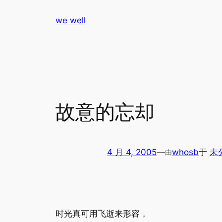
跳
we well
至
内
容
故意的忘却
4 月 4, 2005
—
whosb
于
未
由
时光真可用飞逝来形容，