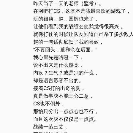
昨天当了一天的老师（监考）。
在网吧打CS，这基本是我最喜欢的游戏了，
玩的很爽，赵，国辉也来了，
让他们看到我的战绩会使我觉得很高兴，
就像打仗的时候让队友知道自己杀了多少敌
赵的一句话彻底扫了我的兴致，
“不要回头，董和余在后面。”
我心里先是咯噔一下，
说不出来是什么感觉，
内疚？生气？或是别的什么，
却是语言形容不出的。
接着CS打的出奇的臭，
真是做事决不能三心二意，
CS也不例外，
那怕只分出一点点心也不行，
而且这次决不仅仅是一点点。
战绩一落三丈，