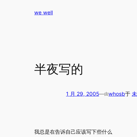
跳
we well
至
内
容
半夜写的
1 月 29, 2005
—
whosb
于
未
由
我总是在告诉自己应该写下些什么