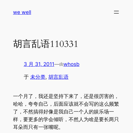
跳
we well
至
内
容
胡言乱语110331
3 月 31, 2011
—
whosb
由
于
未分类
, 
胡言乱语
一个月了，我还是坚持下来了，还是很厉害的，
哈哈，夸夸自己，后面应该就不会写的这么频繁
了，不然搞得好像是我自己一个人的娱乐场一
样，要更多的学会倾听，不然人为啥是要长两只
耳朵而只有一张嘴呢。