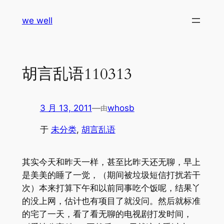
跳
we well
至
内
容
胡言乱语110313
3 月 13, 2011
—
whosb
由
于
未分类
, 
胡言乱语
其实今天和昨天一样，甚至比昨天还无聊，早上
是美美的睡了一觉，（期间被垃圾短信打扰若干
次）本来打算下午和以前同事吃个饭呢，结果丫
的没上网，估计也有项目了就没问。然后就标准
的宅了一天，看了看无聊的电视剧打发时间，