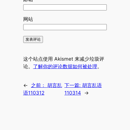
网站
这个站点使用 Akismet 来减少垃圾评
论。
了解你的评论数据如何被处理
。
←
之前：
胡言乱
下一篇:
胡言乱语
语110312
110314
→