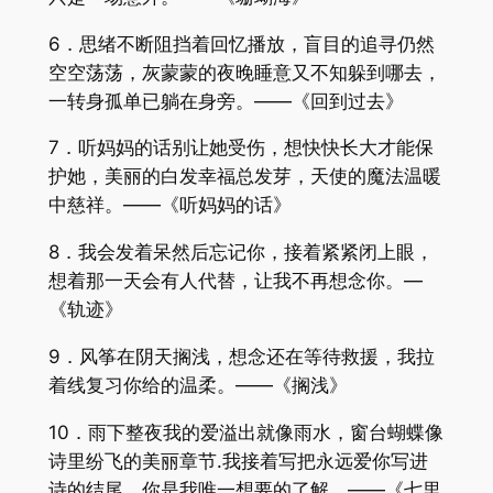
6．思绪不断阻挡着回忆播放，盲目的追寻仍然
空空荡荡，灰蒙蒙的夜晚睡意又不知躲到哪去，
一转身孤单已躺在身旁。——《回到过去》
7．听妈妈的话别让她受伤，想快快长大才能保
护她，美丽的白发幸福总发芽，天使的魔法温暖
中慈祥。——《听妈妈的话》
8．我会发着呆然后忘记你，接着紧紧闭上眼，
想着那一天会有人代替，让我不再想念你。—
《轨迹》
9．风筝在阴天搁浅，想念还在等待救援，我拉
着线复习你给的温柔。——《搁浅》
10．雨下整夜我的爱溢出就像雨水，窗台蝴蝶像
诗里纷飞的美丽章节.我接着写把永远爱你写进
诗的结尾，你是我唯一想要的了解。——《七里