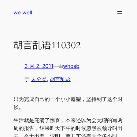
跳
we well
至
内
容
胡言乱语110302
3 月 2, 2011
—
whosb
由
于
未分类
, 
胡言乱语
只为完成自己的一个小小愿望，坚持到了这个时
候。
生活就是充满了惊喜，本来还以为会无聊的写两
周的报告，结果昨天下午的时候忽然被领导叫出
去，今天出差，沈阳。离开车还有六个多小时