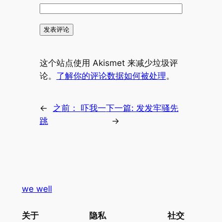
这个站点使用 Akismet 来减少垃圾评
论。
了解你的评论数据如何被处理
。
←
之前：
吓我一
下一篇:
发发牢骚先
跳
→
we well
关于
隐私
社交