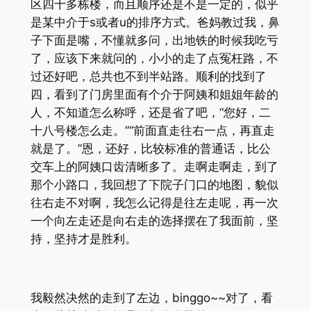
区四十多栋楼，而且顺序还是不是一定的，似乎
是某中介于s或者u的排序方式。爸妈教过我，鼻
子下面是嘴，不懂就多问，出地铁的时候我吃亏
了，应该下来就问的，小小的走了点冤枉路，不
过还好吧，总共也不到半站路。顺利的找到了
四，看到了门房里面有个介于阿姨和姐姐年龄的
人，不知道怎么称呼，还是省了吧，“您好，二
十八号楼怎么走。”“前面直走往右一点，再直走
就是了。”恩，还好，比较标准的普通话，比公
交车上的阿姨口齿清晰多了。走啊走啊走，到了
那个小路口，我回想了下院子门口的地图，貌似
往右走不对啊，我怎么记得是往左走呢，再一次
一个向左走还是向右走的选择摆在了我面前，坚
持，坚持才是胜利。
我毅然决然的走到了左边，binggo~~对了，看