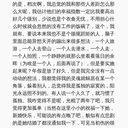
的是，档次啊，我总觉的我和那些人差距怎么那
么大呢，我估计他们的幸福指数一定比我要高出
好几个级别，少说也是个衣食无忧，不用担心什
么时候就会忽然的没有工作的饭碗了，这个，我
就有。要说本来我也不是个循规蹈矩的人，脑子
里面总能异想天开的蹦出来很多想法，一个人旅
游，一个人去登山，一个人去潜水，一个人走，
一个人拍照，一个静静的就那么坐着看落日的余
晖（为啥是一个人，后面再说了），但是要实施
起来呢？年假是放了好久，但是我完全没有一点
动动的想法，我都觉得我的灵魂就蜗居在某一个
角落，躲着别人，总觉得我是孤独的寂寞的，阳
光永远照不到的。有人说一个人久了，就习惯了
孤独。我咋觉得不是呢，光棍了两年了吧，我只
觉得更加孤单（当然在这里小小的祝福一下她，
新婚快乐，可能说的有点晚了吧，貌似有点悲剧
的是她结婚了都没通知我一下，可见当初伤的很