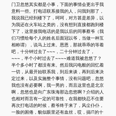
门卫忽悠其实都是小事，下面的事情会更出乎我
意料一些。打电话联系接我的人，问我到那了，
我说我已经到楼下了，呵呵，对方甚是差异，以
为我还在火车站之类的，没有想到直接都跑到楼
下了，这里接我电话的是我以后的同事蔡爷（我
们习惯给每个人的姓名后面冠以爷，当做一种互
相称谓），说马上过来。恩恩，那就乖乖的等着
吧，十分钟过去了~~~，二十分钟过去了，
~~~，半个小时过去了~~~~难道我被忽悠了？
半个多小时了都没有来。然后我闪电般的回忆着
一切，从最开始联系我，到后来谈，再到后来决
定过来，以及实施整个事情，没有问题吧，忽悠
我也没有必要啊，我一男的，而且这里也是北京
啊，忽悠也是向广东珠海那边忽悠啊？介绍的人
也相对而言有一定的可靠性，在我都快忍不住要
再次打电话的时候，蔡爷终于来了，风尘仆仆，
一脸的困倦，貌似眼里还有血丝，哎，搞IT的十