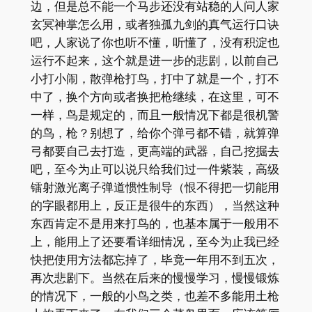
边，但是总不能一个马步还没有站稳的人问人家
玄冥神掌怎么用，或者独孤九剑的真气运行口诀
吧，人家说了你也听不懂，听懂了，没有积淀也
运行不起来，这个就是进一步的悲剧，以前自己
小打小闹，散弹枪打鸟，打中了就是一个，打不
中了，换个方向或者换把枪继续，在这里，可不
一样，鸟是规定的，而且一般情况下都是很机警
的鸟，枪？别想了，给你个弹弓都不错，就算弹
弓都要自己去打造，更高端的武器，自己挖掘去
吧，至今为止可以说只给我们过一件紫装，高级
镭射激光离子弹道惯性制导（恨不得把一切能用
的字眼都用上，反正是很牛的东西），当然这种
东西肯定不是用来打鸟的，也基本属于一般用不
上，能用上了还要看详细情况，至今为止我已经
快把使用方法都忘掉了，毕竟一年用不到五次，
再次悲剧下。当然在后来的慢慢学习，慢慢锻炼
的情况下，一般的小鸟之类，也差不多能用土枪