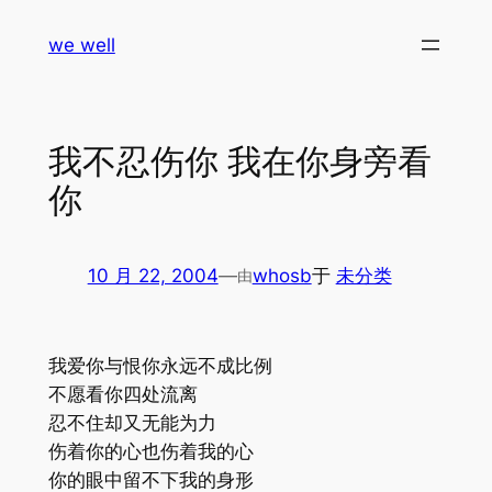
跳
we well
至
内
容
我不忍伤你 我在你身旁看
你
10 月 22, 2004
—
whosb
于
未分类
由
我爱你与恨你永远不成比例
不愿看你四处流离
忍不住却又无能为力
伤着你的心也伤着我的心
你的眼中留不下我的身形