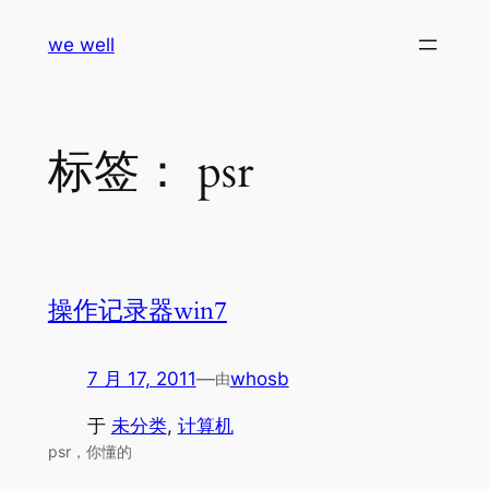
跳
we well
至
内
容
标签：
psr
操作记录器win7
7 月 17, 2011
—
whosb
由
于
未分类
, 
计算机
psr，你懂的