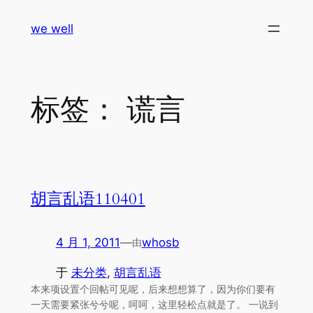
跳
we well
至
内
容
标签：
谎言
胡言乱语110401
4 月 1, 2011
—
whosb
由
于
未分类
, 
胡言乱语
本来项设置个回帖可见呢，后来想想算了，因为你们要有
一天需要紧张兮兮呢，呵呵，这里轻松点就是了。 一说到