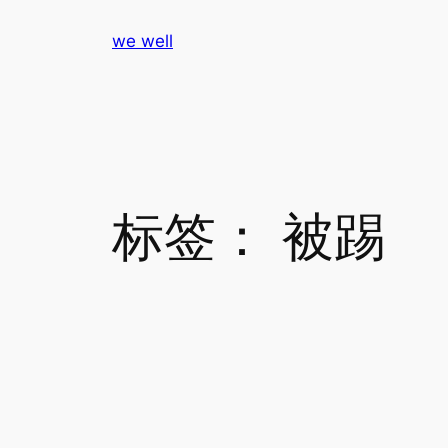
跳
we well
至
内
容
标签：
被踢