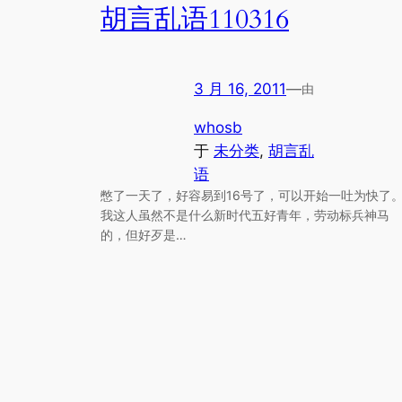
胡言乱语110316
3 月 16, 2011
—
由
whosb
于
未分类
, 
胡言乱
语
憋了一天了，好容易到16号了，可以开始一吐为快了
我这人虽然不是什么新时代五好青年，劳动标兵神马
的，但好歹是…