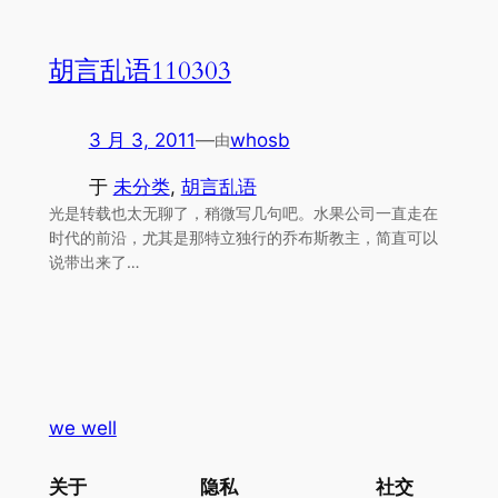
胡言乱语110303
3 月 3, 2011
—
whosb
由
于
未分类
, 
胡言乱语
光是转载也太无聊了，稍微写几句吧。水果公司一直走在
时代的前沿，尤其是那特立独行的乔布斯教主，简直可以
说带出来了…
we well
关于
隐私
社交