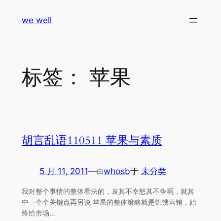
跳
we well
至
内
容
标签：
苹果
胡言乱语110511 苹果与素质
5 月 11, 2011
—
whosb
于
未分类
由
我对整个事情的整体看法的，哀其不幸怒其不争啊，就其
中一个个关键点再另说 苹果的整体策略就是饥饿营销，始
终给市场…