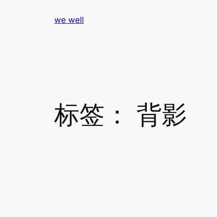
跳
we well
至
内
容
标签：
背影