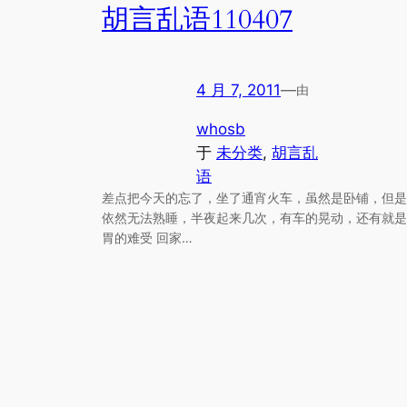
胡言乱语110407
4 月 7, 2011
—
由
whosb
于
未分类
, 
胡言乱
语
差点把今天的忘了，坐了通宵火车，虽然是卧铺，但是
依然无法熟睡，半夜起来几次，有车的晃动，还有就是
胃的难受 回家…