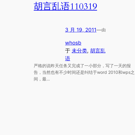
胡言乱语110319
3 月 19, 2011
—
由
whosb
于
未分类
, 
胡言乱
语
严格的说昨天任务又完成了一小部分，写了一天的报
告，当然也有不少时间还是纠结于word 2010和wps之
间，最…