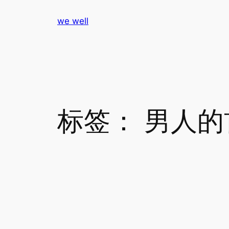
跳
we well
至
内
容
标签：
男人的